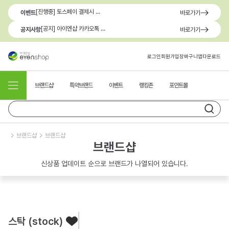
[진행중] 토스페이 결제시 최대 1.3만원 혜택
이벤트
바로가기
[공지] 아이엔샵 카카오톡 1:1 문의 채널 이용 안내
공지사항
바로가기
로그인
회원가입
장바구니
앱다운로드
브랜드샵
특약브랜드
이벤트
랭킹존
포인트몰
브랜드샵
브랜드샵
브랜드샵
신상품 업데이트 순으로 브랜드가 나열되어 있습니다.
스탁 (stock)