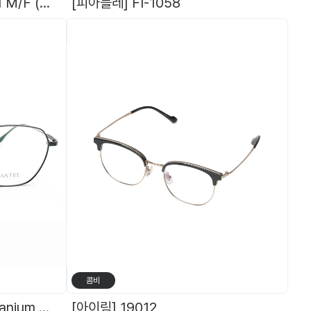
[HEROES] 히어로즈 - 431 M/F (편광) + 덧경렌즈(블랙,브라운,옐로우-야간용)
[피아블레] FI-1058
[
콤비
[아스텔] ASTEL 9042 Titanium 라운드스퀘어 아스텔 안경 티타늄 안경테
[아이림] 19012