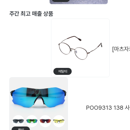
[플럼] P-2996
[클로떼] 레
주간 최고 매출 상품
[마츠자키
메탈테
POO9313 138
뿔테
메탈테
[ABBA] TR 681 (48□18 138)