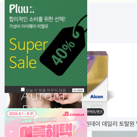
NEW!
입고된 상품
메탈테
선글라스
[로세티] 8410
[로세티] 026-333