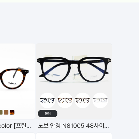
수입/하우스
수
브랜드
함부르크디자인 티타늄 안경테 h-1059 C8 49mm
함부르크디자인 티타늄 안경테 h-1060 C7 51mm