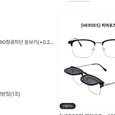
Blossom Plain 2201 TR90청광차단 돋보기(+0.25단위) 14g
받침(1조)
선글라스