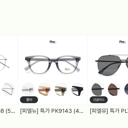
뿔테
선글라스
[피엘유] 특가 PJS1988 (50) 메탈원형, 블루라이트 차단렌즈 2Color
[피엘뉴] 특가 PK9143 (48) 여성원형, 블루라이트차단 렌즈, 5Color