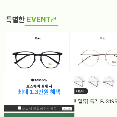
EVENT
특별한
뿔테
메탈테
[피엘뉴] 특가 PF1005 (50) 다각, 블루라이트차단 렌즈, 4Color