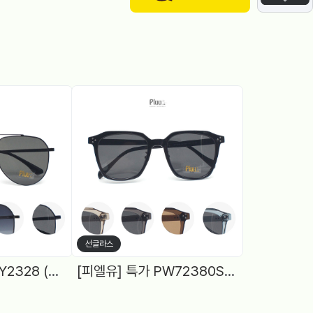
선글라스
[피엘유] 특가 PLY2328 (57) 보잉, 4Color
[피엘유] 특가 PW72380S (54) 뿔테 다각, 편광, 5Color