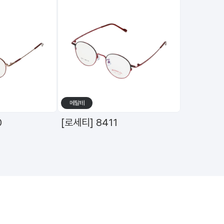
수입/하우스
브랜드
함부르크디자인 티타늄 안경테 h-3151 C5 49mm
함부르크디자인 티타늄 안경테 h-3165 C1 51mm
[