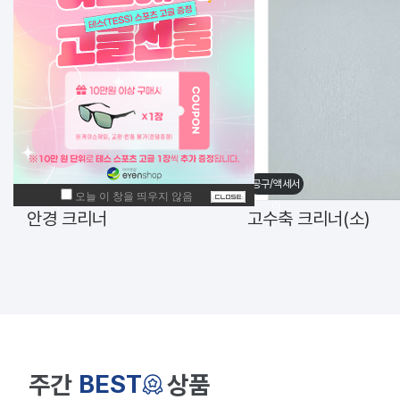
수입/하우스
수입/하우스
브랜드
브랜드
함부르크디자인 티타늄 안경테 h-3001 C5 46mm
BEST
주간
상품