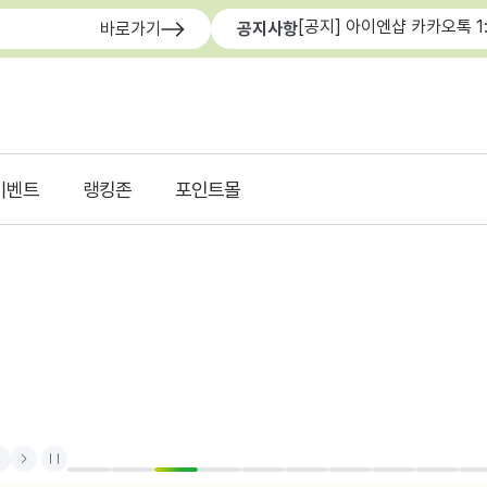
[공지] 아이엔샵 카카오톡 1
바로가기
공지사항
이벤트
랭킹존
포인트몰
rev
Next
Stop
1
2
3
4
5
6
7
8
9
1