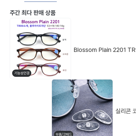
주간 최다 판매 상품
기능성안경
실리콘 코
메탈테
뿔테
부품/코패드