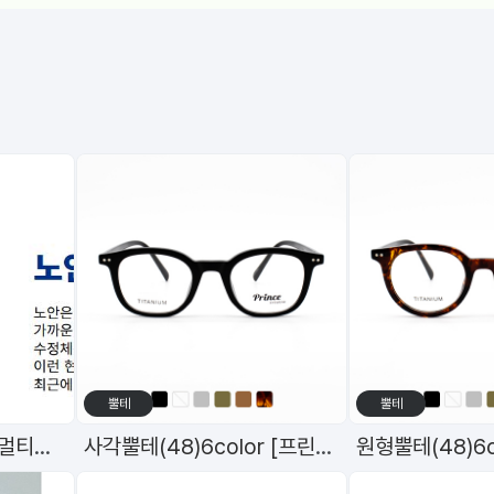
수입/하우스
수입/하우스
브랜드
브랜드
함부르크디자인 티타늄 안경테 h-1059 C7 49mm