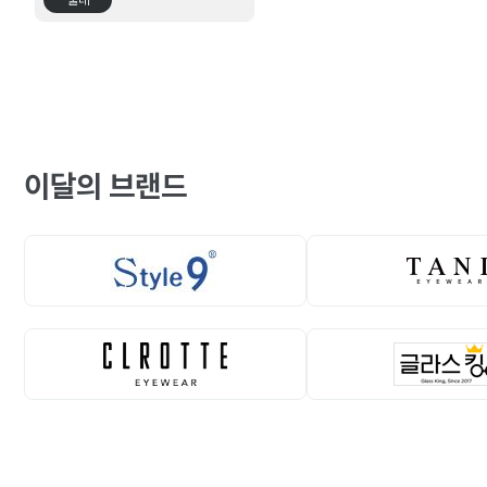
뿔테
이달의 브랜드