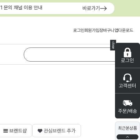
:1 문의 채널 이용 안내
바로가기
로그인
회원가입
장바구니
앱다운로드
close
로그인
고객센터
주문/배송
최근본상품
브랜드샵
관심브랜드 추가