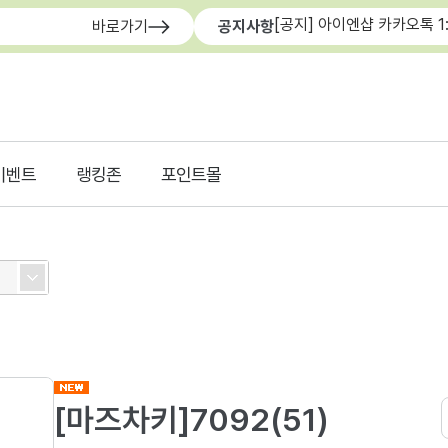
[공지] 아이엔샵 카카오톡 1
바로가기
공지사항
이벤트
랭킹존
포인트몰
[마즈차키]7092(51)