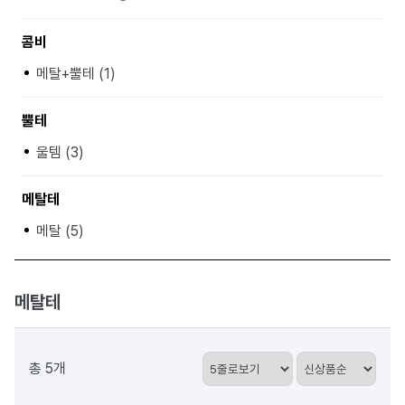
콤비
메탈+뿔테 (1)
뿔테
울템 (3)
메탈테
메탈 (5)
메탈테
총 5개