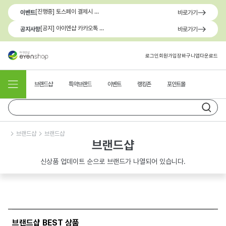
[진행중] 토스페이 결제시 최대 1.3만원 혜택
이벤트
바로가기
[공지] 아이엔샵 카카오톡 1:1 문의 채널 이용 안내
공지사항
바로가기
로그인
회원가입
장바구니
앱다운로드
브랜드샵
특약브랜드
이벤트
랭킹존
포인트몰
브랜드샵
브랜드샵
브랜드샵
신상품 업데이트 순으로 브랜드가 나열되어 있습니다.
브랜드샵 BEST 상품