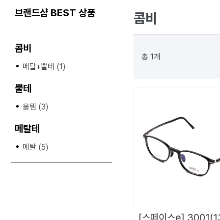
브랜드샵 BEST 상품
콤비
콤비
총 1개
메탈+뿔테 (1)
뿔테
울템 (3)
메탈테
메탈 (5)
[스페이스e] 3001(1