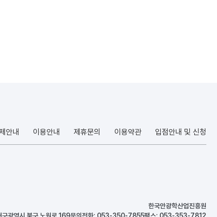
결제안내
이용안내
제휴문의
이용약관
입점안내 및 신청
한국안광학산업진흥원
대구광역시 북구 노원로 169
문의전화: 053-350-7855
팩스: 053-353-7812