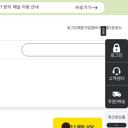
:1 문의 채널 이용 안내
바로가기
로그인
회원가입
장바구니
앱다운로드
close
로그인
고객센터
주문/배송
최근본상품
1:1 채팅 상담