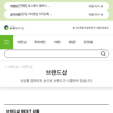
[진행중] 토스페이 결제시 최대 1.3만원 혜택
이벤트
바로가기
[공지] 아이엔샵 카카오톡 1:1 문의 채널 이용 안내
공지사항
바로가기
로그인
회원가입
장바구니
앱다운로드
브랜드샵
특약브랜드
이벤트
랭킹존
포인트몰
브랜드샵
브랜드샵
브랜드샵
신상품 업데이트 순으로 브랜드가 나열되어 있습니다.
브랜드샵 BEST 상품