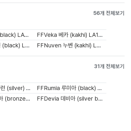
56개 전체보기
FFVeka 베카 (black) LA1045
FFVeka 베카 (kakhi) LA1045
FFNuven 누벤 (black) LA1046
FFNuven 누벤 (kakhi) LA1046
31개 전체보기
FFMyron 마이런 (silver) LA1041
FFRumia 루미아 (black) LA1042
FFDevia 데비아 (bronze leopard) LA1043
FFDevia 데비아 (silver black) LA1043