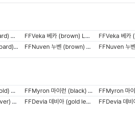
FFVeka 베카 (leopard) LA1045
FFVeka 베카 (brown) LA1045
FFNuven 누벤 (leopard) LA1046
FFNuven 누벤 (brown) LA1046
FFMyron 마이런 (gold) LA1041
FFMyron 마이런 (black) LA1041
FFRumia 루미아 (silver) LA1042
FFDevia 데비아 (gold leopard) LA1043