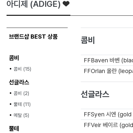
아디제 (ADIGE)
브랜드샵 BEST 상품
콤비
콤비
콤비 (15)
선글라스
선글라스
콤비 (2)
뿔테 (11)
메탈 (5)
뿔테