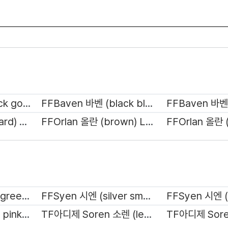
FFBaven 바벤 (black gold) LA1049
FFBaven 바벤 (black black) LA1049
FFOrlan 올란 (leopard) LA1051
FFOrlan 올란 (brown) LA1051
FFSyen 시엔 (gold green) RV1036
FFSyen 시엔 (silver smog) RV1036
FFVeir 베이르 (gold pink) RV1037
TF아디제 Soren 소렌 (leopard-green) RB1033