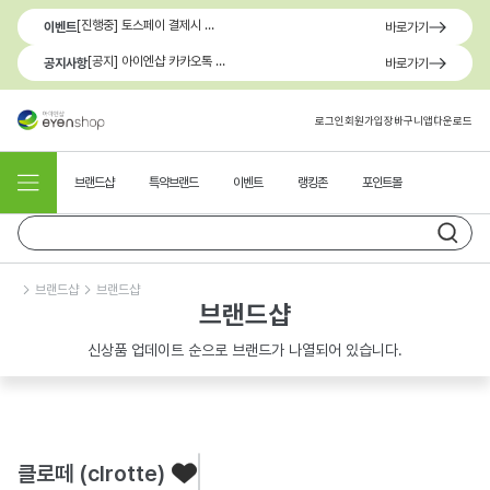
[진행중] 토스페이 결제시 최대 1.3만원 혜택
이벤트
바로가기
[공지] 아이엔샵 카카오톡 1:1 문의 채널 이용 안내
공지사항
바로가기
로그인
회원가입
장바구니
앱다운로드
브랜드샵
특약브랜드
이벤트
랭킹존
포인트몰
브랜드샵
브랜드샵
브랜드샵
신상품 업데이트 순으로 브랜드가 나열되어 있습니다.
클로떼 (clrotte)