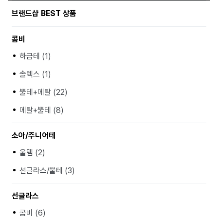
브랜드샵 BEST 상품
콤비
하금테 (1)
솔텍스 (1)
뿔테+메탈 (22)
메탈+뿔테 (8)
소아/주니어테
울템 (2)
선글라스/뿔테 (3)
선글라스
콤비 (6)