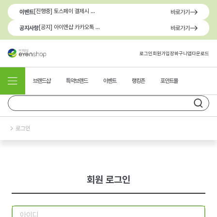
[진행중] 토스페이 결제시 최대 1.3만원 혜택
이벤트
바로가기
[공지] 아이엔샵 카카오톡 1:1 문의 채널 이용 안내
공지사항
바로가기
로그인
회원가입
장바구니
앱다운로드
브랜드샵
특약브랜드
이벤트
랭킹존
포인트몰
로그인
회원 로그인