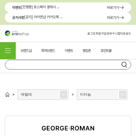
[진행중] 토스페이 결제시 최대 1.3만원 혜택
이벤트
바로가기
[공지] 아이엔샵 카카오톡 1:1 문의 채널 이용 안내
공지사항
바로가기
로그인
회원가입
장바구니
앱다운로드
브랜드샵
특약브랜드
이벤트
랭킹존
포인트몰
메탈테
티타늄
>
>