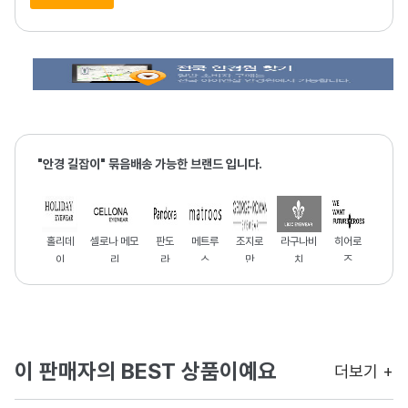
"안경 길잡이" 묶음배송 가능한 브랜드 입니다.
홀리데
셀로나 메모
판도
메트루
조지로
라구나비
히어로
이
리
라
스
만
치
즈
이 판매자의 BEST 상품이예요
더보기 +