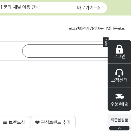
:1 문의 채널 이용 안내
바로가기
로그인
회원가입
장바구니
앱다운로드
close
로그인
고객센터
주문/배송
최근본상품
브랜드샵
관심브랜드 추가