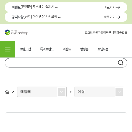
[진행중] 토스페이 결제시 최대 1.3만원 혜택
이벤트
바로가기
[공지] 아이엔샵 카카오톡 1:1 문의 채널 이용 안내
공지사항
바로가기
로그인
회원가입
장바구니
앱다운로드
브랜드샵
특약브랜드
이벤트
랭킹존
포인트몰
메탈테
메탈
>
>