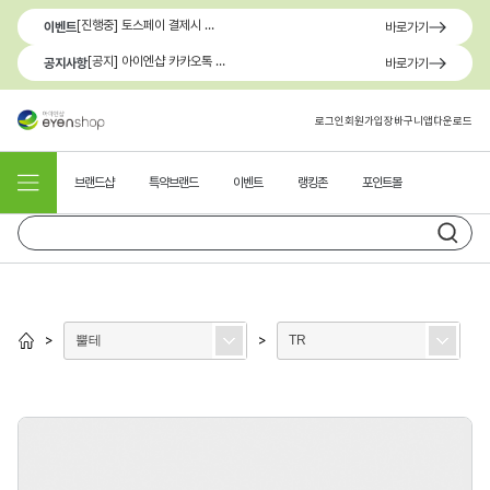
[진행중] 토스페이 결제시 최대 1.3만원 혜택
이벤트
바로가기
[공지] 아이엔샵 카카오톡 1:1 문의 채널 이용 안내
공지사항
바로가기
로그인
회원가입
장바구니
앱다운로드
브랜드샵
특약브랜드
이벤트
랭킹존
포인트몰
뿔테
TR
>
>