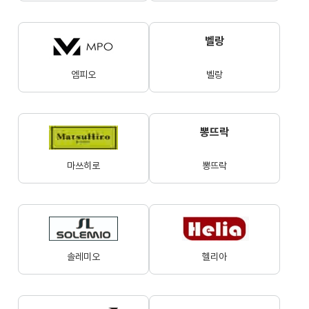
벨랑
엠피오
벨랑
뽕뜨락
마쓰히로
뽕뜨락
솔레미오
헬리아