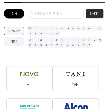
전체
검색하기
전체
ㄱ
ㄲ
ㄴ
ㄷ
ㄸ
ㄹ
ㅁ
ㅂ
ㅃ
ㅅ
ㅆ
ㅇ
ㅈ
최근등록순
ㅉ
ㅊ
ㅋ
ㅌ
ㅍ
ㅎ
A
B
C
D
E
F
G
H
I
J
K
L
M
N
이름순
O
P
Q
R
S
T
U
V
W
X
Y
Z
노보
TANI