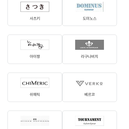
사츠키
도미노스
아이짱
라구나비치
쉬메릭
베르코