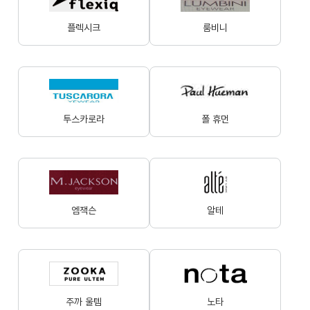
플렉시크
룸비니
투스카로라
폴 휴먼
엠잭슨
알테
주까 울템
노타