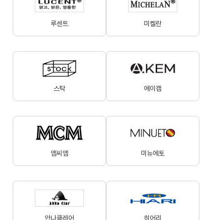
루센트
미켈란
스탁
에이캠
엠씨엠
미뉴에토
안나클레어
히어리