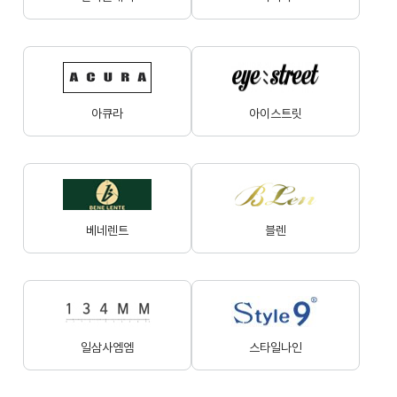
아큐라
아이스트릿
베네렌트
블렌
일삼사엠엠
스타일나인