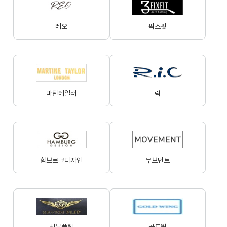
레오
픽스핏
마틴테일러
릭
함브르크디자인
무브먼트