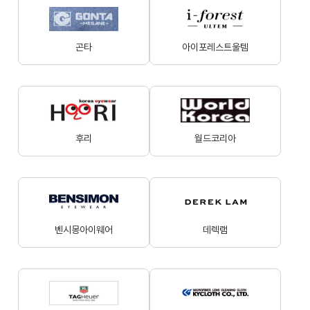
곤타
아이포레스트울템
후리
월드코리아
벤시몽아이웨어
데렉램