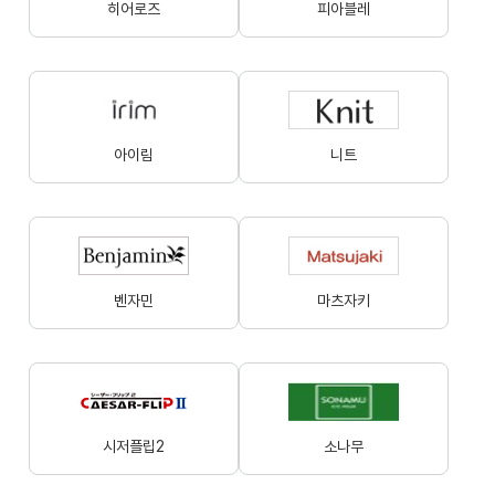
히어로즈
피아블레
아이림
니트
벤자민
마츠자키
시저플립2
소나무