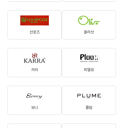
선로즈
올리브
카라
피엘유
보니
플럼