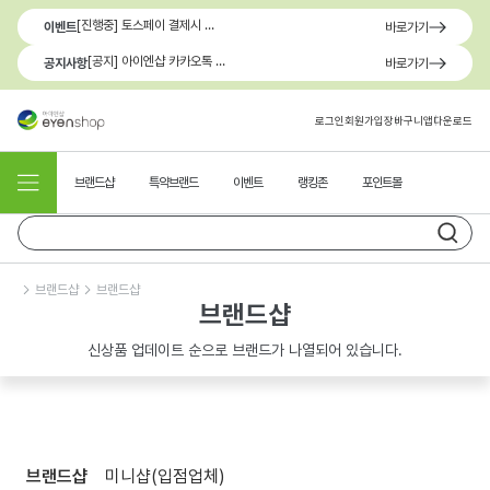
[진행중] 토스페이 결제시 최대 1.3만원 혜택
이벤트
바로가기
[공지] 아이엔샵 카카오톡 1:1 문의 채널 이용 안내
공지사항
바로가기
로그인
회원가입
장바구니
앱다운로드
브랜드샵
특약브랜드
이벤트
랭킹존
포인트몰
브랜드샵
브랜드샵
브랜드샵
신상품 업데이트 순으로 브랜드가 나열되어 있습니다.
브랜드샵
미니샵(입점업체)