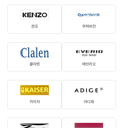
겐조
쿠퍼비전
클라렌
에브리오
카이저
아디제