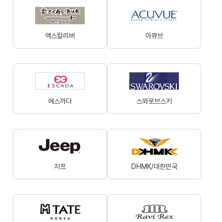
엑스칼리버
아큐브
에스까다
스와로브스키
지프
DHMK/대한민국