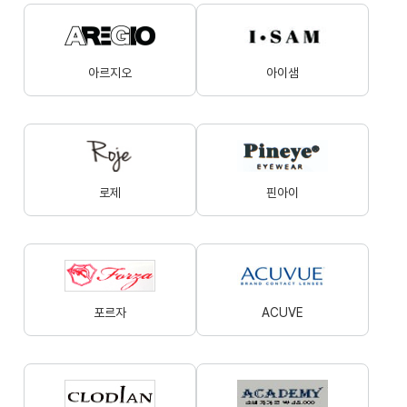
아르지오
아이샘
로제
핀아이
포르자
ACUVE