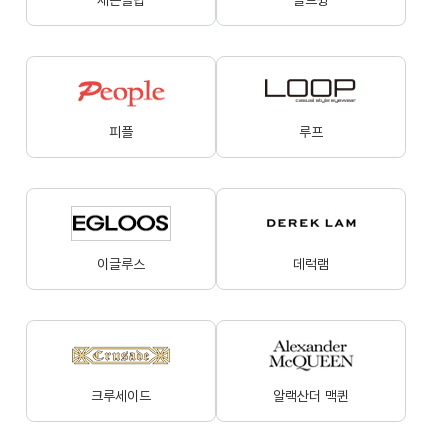
세븐플립
골드윙
피플
루프
이글루스
데럭램
크루세이드
알랙산더 맥퀸