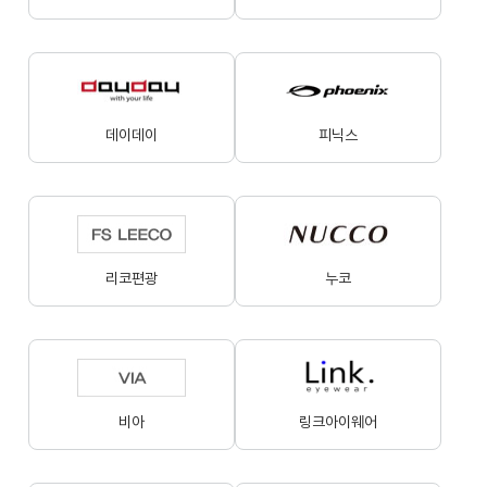
데이데이
피닉스
리코편광
누코
비아
링크아이웨어