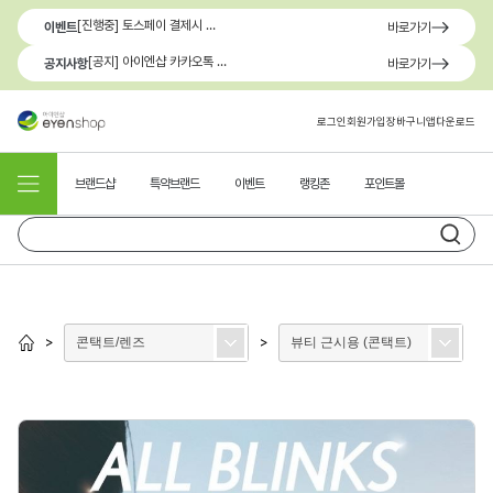
[진행중] 토스페이 결제시 최대 1.3만원 혜택
이벤트
바로가기
[공지] 아이엔샵 카카오톡 1:1 문의 채널 이용 안내
공지사항
바로가기
로그인
회원가입
장바구니
앱다운로드
브랜드샵
특약브랜드
이벤트
랭킹존
포인트몰
콘택트/렌즈
뷰티 근시용 (콘택트)
>
>