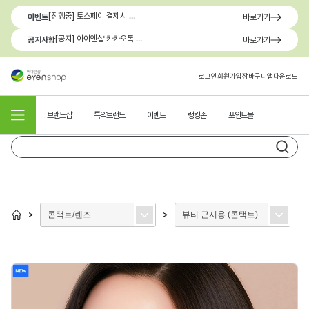
[진행중] 토스페이 결제시 최대 1.3만원 혜택
이벤트
바로가기
[공지] 아이엔샵 카카오톡 1:1 문의 채널 이용 안내
공지사항
바로가기
로그인
회원가입
장바구니
앱다운로드
브랜드샵
특약브랜드
이벤트
랭킹존
포인트몰
콘택트/렌즈
뷰티 근시용 (콘택트)
>
>